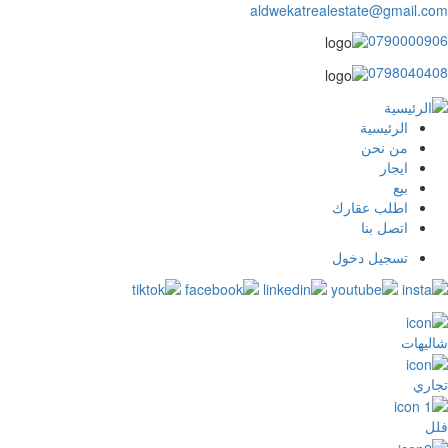
aldwekatrealestate@gmail.com
0790000906
0798040408
الرئيسية
main
من نحن
ايجار
menu
بيع
اطلب عقارك
اتصل بنا
تسجيل دخول
user
login
شاليهات
تجاري
فلل